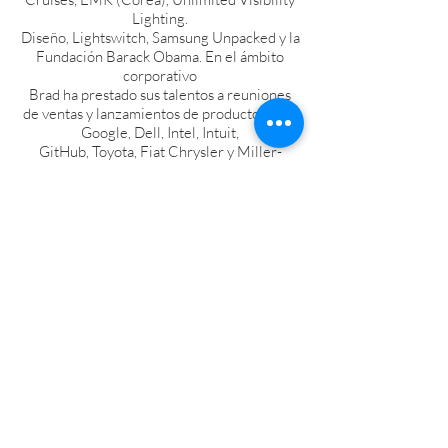
Lighting.
Diseño, Lightswitch, Samsung Unpacked y la
Fundación Barack Obama. En el ámbito
corporativo
Brad ha prestado sus talentos a reuniones
de ventas y lanzamientos de productos para
Google, Dell, Intel, Intuit,
GitHub, Toyota, Fiat Chrysler y Miller-
Coors, por nombrar solo algunos. El trabajo
de transmisión incluye la versión final
5 temporadas de The Oprah Winfrey Show
(Harpo Studios) y múltiples producciones en
vivo para NBC
Universal.
Brad reside en Colorado y tiene una
maestría en Bellas Artes de la Universidad
de Oklahoma.
Fotografía © Robert Evers
Fotografías de bailarines de Simon
Hurst, Jana Carson y Valerie