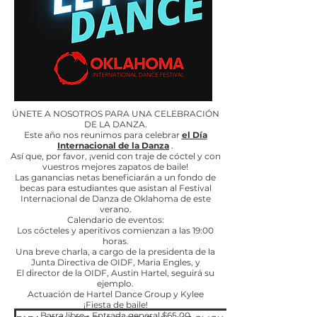
ÚNETE A NOSOTROS PARA UNA CELEBRACIÓN
DE LA DANZA.
Este año nos reunimos para celebrar
el Día
Internacional de la Danza
.
Así que, por favor, ¡venid con traje de cóctel y con
vuestros mejores zapatos de baile!
Las ganancias netas beneficiarán a un fondo de
becas para estudiantes que asistan al Festival
Internacional de Danza de Oklahoma de este
verano.
Calendario de eventos:
Los cócteles y aperitivos comienzan a las 19:00
horas.
Una breve charla, a cargo de la presidenta de la
Junta Directiva de OIDF, Maria Engles, y
El director de la OIDF, Austin Hartel, seguirá su
ejemplo.
Actuación de Hartel Dance Group y Kylee
¡Fiesta de baile!
Barra libre - Entrada general $65.00