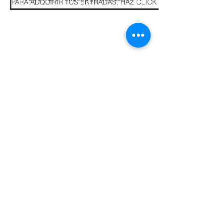
PARA ADQUIRIR TUS ENTRADAS, HAZ CLICK AQUÍ
Fotografías de bailarines de Simon
Hurst, Jana Carson y Valerie
Sebestyen
©2025 Festival Internacional de Danza de
Oklahoma