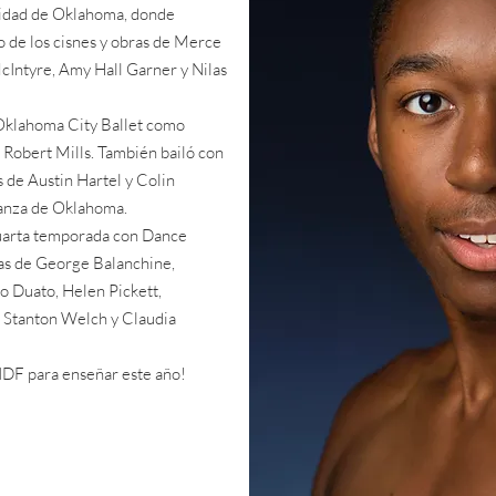
rsidad de Oklahoma, donde
go de los cisnes y obras de Merce
Intyre, Amy Hall Garner y Nilas
 Oklahoma City Ballet como
e Robert Mills. También bailó con
 de Austin Hartel y Colin
Danza de Oklahoma.
uarta temporada con Dance
as de George Balanchine,
o Duato, Helen Pickett,
 Stanton Welch y Claudia
IDF para enseñar este año!