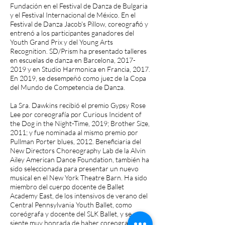
Fundación en el Festival de Danza de Bulgaria
y el Festival Internacional de México. En el
Festival de Danza Jacob's Pillow, coreografió y
entrenó a los participantes ganadores del
Youth Grand Prix y del Young Arts
Recognition. SD/Prism ha presentado talleres
en escuelas de danza en Barcelona,
2017-
2019
y en Studio Harmonica en Francia, 2017.
En 2019, se desempeñó como juez de la Copa
del Mundo de Competencia de Danza.
La Sra. Dawkins recibió el premio Gypsy Rose
Lee por coreografía por Curious Incident of
the Dog in the Night-Time, 2019; Brother Size,
2011; y fue nominada al mismo premio por
Pullman Porter blues, 2012. Beneficiaria del
New Directors Choreography Lab de la Alvin
Ailey American Dance Foundation, también ha
sido seleccionada para presentar un nuevo
musical en el New York Theatre Barn. Ha sido
miembro del cuerpo docente de Ballet
Academy East, de los intensivos de verano del
Central Pennsylvania Youth Ballet, como
coreógrafa y docente del SLK Ballet, y se
siente muy honrada de haber coreografiado