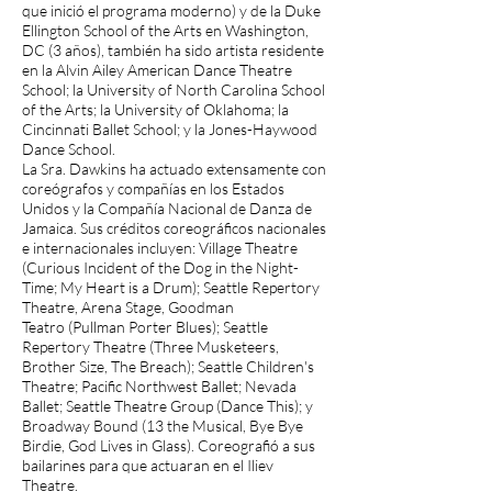
que inició el programa moderno) y de la Duke
Ellington School of the Arts en Washington,
DC (3 años), también ha sido artista residente
en la Alvin Ailey American Dance Theatre
School; la University of North Carolina School
of the Arts; la University of Oklahoma; la
Cincinnati Ballet School; y la Jones-Haywood
Dance School.
La Sra. Dawkins ha actuado extensamente con
coreógrafos y compañías en los Estados
Unidos y la Compañía Nacional de Danza de
Jamaica. Sus créditos coreográficos nacionales
e internacionales incluyen: Village Theatre
(Curious Incident of the Dog in the Night-
Time; My Heart is a Drum); Seattle Repertory
Theatre, Arena Stage, Goodman
Teatro (Pullman Porter Blues); Seattle
Repertory Theatre (Three Musketeers,
Brother Size, The Breach); Seattle Children's
Theatre; Pacific Northwest Ballet; Nevada
Ballet; Seattle Theatre Group (Dance This); y
Broadway Bound (13 the Musical, Bye Bye
Birdie, God Lives in Glass). Coreografió a sus
bailarines para que actuaran en el Iliev
Theatre.