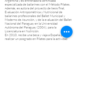
Argentina y es entrenadora certificada
especializada de bailarines con el Método Pilates.
Además, es autora del proyecto de tesis final,
Evaluación Antropométrica y Nutricional de
bailarines profesionales del Ballet Municipal y
Moderno de Asunción, y de la evaluación del Ballet
Nacional del Paraguay en la Universidad
Autónoma del Paraguay (2006), para la
Licenciatura en Nutrición.
En 2010, recibe una beca y viaja a España para
realizar un posgrado en Pilates para la actividad
física y el deporte, cuyo resultado es el trabajo de
fin de grado: El método Pilates como técnica de
acondicionamiento físico para bailarines. Durante
su estancia en España, realiza cursos de Suelo
Pélvico y Quiromasaje y un Máster en Nutrición y
Genética en la Universidad Médica de Cantabria-
Santander.
Actualmente reside en Barcelona, donde continúa
bailando en proyectos independientes. Además,
es instructora de Pilates Master, profesora de
danza clásica y está certificada como instructora
de los métodos GYROKINESIS® y
GYROTONIC®.