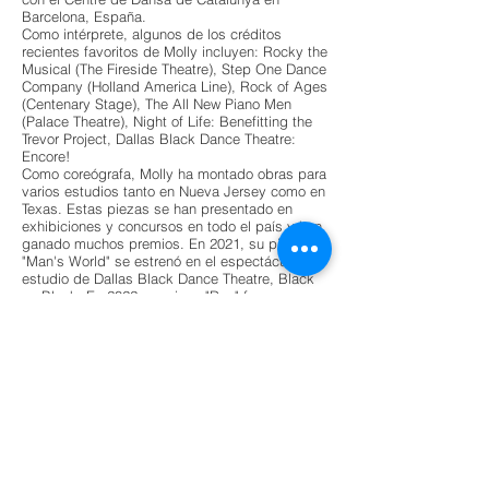
Barcelona, España.
Como intérprete, algunos de los créditos
recientes favoritos de Molly incluyen: Rocky the
Musical (The Fireside Theatre), Step One Dance
Company (Holland America Line), Rock of Ages
(Centenary Stage), The All New Piano Men
(Palace Theatre), Night of Life: Benefitting the
Trevor Project, Dallas Black Dance Theatre:
Encore!
Como coreógrafa, Molly ha montado obras para
varios estudios tanto en Nueva Jersey como en
Texas. Estas piezas se han presentado en
exhibiciones y concursos en todo el país y han
ganado muchos premios. En 2021, su pieza
"Man's World" se estrenó en el espectáculo en
estudio de Dallas Black Dance Theatre, Black
on Black. En 2022, su pieza "Run" fue
nominada a Coreografía del año en los Industry
Dance Awards en Los Ángeles. Molly también
ha tenido la oportunidad de montar
coreografías para dos equipos de baile de
secundaria en el área norte de Nueva Jersey.
Molly actualmente es profesora como
coreógrafa e instructora en el King Centre for
the Performing Arts.
Instagram: @mollydavo