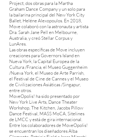
Project, dos obras para la Martha
Graham Dance Company y un solo para
la bailarina principal del New York City
Ballet, Heléne Alexopoulos. En 2018,
Move colaboró con la astronauta y artista
Dra. Sarah Jane Pell en Melbourne,
Australia, y creó Stellar Corpus y
LunAres.
Las obras específicas de Move incluyen
creaciones para Governors Island en
Nueva York, la Capital Europea de la
Cultura /Francia, el Museo Guggenheim
/Nueva York, el Museo de Arte Parrish,
el Festival de Cine de Cannes y el Museo
de Civilizaciones Asiáticas /Singapur,
entre otros.
MoveOpolis! ha sido presentado por
New York Live Arts, Dance Theater
Workshop, The Kitchen, Jacobs Pillow
Dance Festival, MASS MoCA, Sitelines
de LMCC y está de gira internacional.
Entre los colaboradores de MoveOpolis!
se encuentran los diseñadores Alba
Clemente, Patricia Field e Isaac Mizrahi,