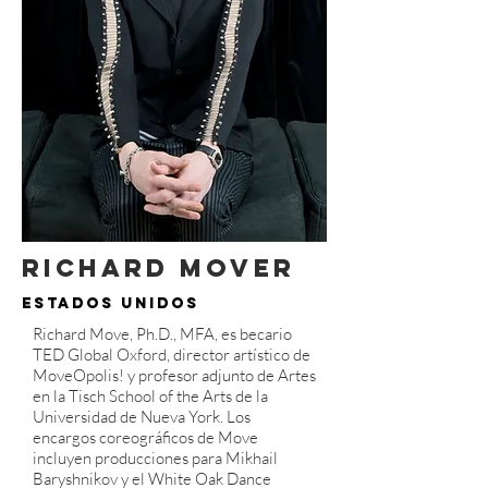
Richard Mover
Estados Unidos
Richard Move, Ph.D., MFA, es becario
TED Global Oxford, director artístico de
MoveOpolis! y profesor adjunto de Artes
en la Tisch School of the Arts de la
Universidad de Nueva York. Los
encargos coreográficos de Move
incluyen producciones para Mikhail
Baryshnikov y el White Oak Dance