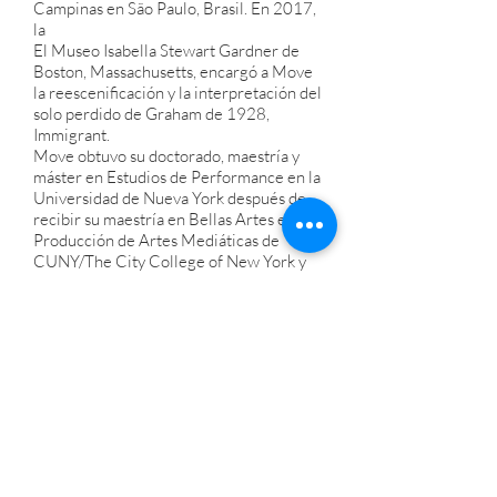
Campinas en São Paulo, Brasil. En 2017,
la
El Museo Isabella Stewart Gardner de
Boston, Massachusetts, encargó a Move
la reescenificación y la interpretación del
solo perdido de Graham de 1928,
Immigrant.
Move obtuvo su doctorado, maestría y
máster en Estudios de Performance en la
Universidad de Nueva York después de
recibir su maestría en Bellas Artes en
Producción de Artes Mediáticas de
CUNY/The City College of New York y
su licenciatura en Bellas Artes en Danza
de Virginia Commonwealth University.
Visite
http://www.move-
itproductions.com/
Investigación coreográfica
contemporánea – Richard Move
Cada clase será un laboratorio que
explorará tareas específicas de
improvisación y coreografía con el
objetivo de desarrollar una obra nueva y