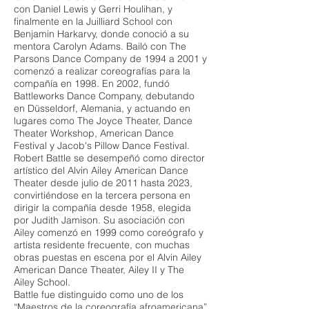
con Daniel Lewis y Gerri Houlihan, y
finalmente en la Juilliard School con
Benjamin Harkarvy, donde conoció a su
mentora Carolyn Adams. Bailó con The
Parsons Dance Company de 1994 a 2001 y
comenzó a realizar coreografías para la
compañía en 1998. En 2002, fundó
Battleworks Dance Company, debutando
en Düsseldorf, Alemania, y actuando en
lugares como The Joyce Theater, Dance
Theater Workshop, American Dance
Festival y Jacob's Pillow Dance Festival.
Robert Battle se desempeñó como director
artístico del Alvin Ailey American Dance
Theater desde julio de 2011 hasta 2023,
convirtiéndose en la tercera persona en
dirigir la compañía desde 1958, elegida
por Judith Jamison. Su asociación con
Ailey comenzó en 1999 como coreógrafo y
artista residente frecuente, con muchas
obras puestas en escena por el Alvin Ailey
American Dance Theater, Ailey II y The
Ailey School.
Battle fue distinguido como uno de los
“Maestros de la coreografía afroamericana”